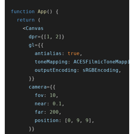
function
App
(
)
{
return
(
<
Canvas
      dpr
=
{
[
1
,
2
]
}
      gl
=
{
{
        antialias
:
true
,
        toneMapping
:
 ACESFilmicToneMappin
        outputEncoding
:
 sRGBEncoding
,
}
}
      camera
=
{
{
        fov
:
10
,
        near
:
0.1
,
        far
:
200
,
        position
:
[
0
,
9
,
9
]
,
}
}