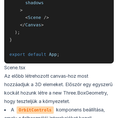
      shadows
>
<
Scene 
/
>
<
/
Canvas
>
)
;
}
export
default
 App
;
Scene.tsx
Az előbb létrehozott canvas-hoz most
hozzáadjuk a 3D elemeket. Először egy egyszerű
kockát hozunk létre a new Three.BoxGeometry,
hogy teszteljük a környezetet.
A
komponens beállítása,
OrbitControls