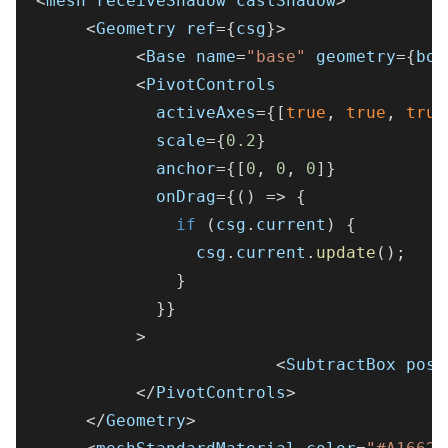
<
mesh receiveShadow castShadow
>
<
Geometry ref
=
{
csg
}
>
<
Base name
=
"base"
 geometry
=
{
box
<
PivotControls
            activeAxes
=
{
[
true
,
true
,
true
            scale
=
{
0.2
}
            anchor
=
{
[
0
,
0
,
0
]
}
            onDrag
=
{
(
)
=>
{
if
(
csg
.
current
)
{
                csg
.
current
.
update
(
)
;
}
}
}
>
<
SubtractBox posi
<
/
PivotControls
>
<
/
Geometry
>