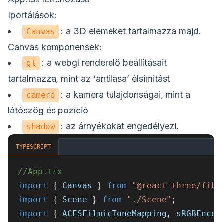
Iportálások:
: a 3D elemeket tartalmazza majd.
Canvas
Canvas komponensek:
: a webgl renderelő beállításait
gl
tartalmazza, mint az ‘antilasa’ élsimitást
: a kamera tulajdonságai, mint a
camera
látószög és pozíció
: az árnyékokat engedélyezi.
shadow
TYPESCRIPT
//App.tsx
import
{
 Canvas 
}
from
"@react-three/fibe
import
{
 Scene 
}
from
"./Scene"
;
import
{
 ACESFilmicToneMapping
,
 sRGBEncod