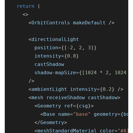
return
(
<
>
<
OrbitControls makeDefault 
/
>
<
directionalLight
        position
=
{
[
-
2
,
2
,
3
]
}
        intensity
=
{
0.8
}
        castShadow
        shadow
-
mapSize
=
{
[
1024
*
2
,
1024
*
/
>
<
ambientLight intensity
=
{
0.2
}
/
>
<
mesh receiveShadow castShadow
>
<
Geometry ref
=
{
csg
}
>
<
Base name
=
"base"
 geometry
=
{
box
<
/
Geometry
>
<
meshStandardMaterial color
=
"#A16