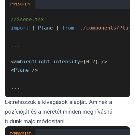
TYPESCRIPT
//Scene.tsx
import
{
 Plane 
}
from
"./components/Plane
...
<
ambientLight intensity
=
{
0.2
}
/
>
<
Plane 
/
>
...
Létrehozzuk a kivágások alapját. Aminek a
pozícióját és a méretét minden meghívásnál
tudunk majd módosítani
TYPESCRIPT