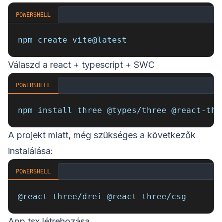
POWERSHELL
npm create vite@latest
Válaszd a react + typescript + SWC
POWERSHELL
npm install three @types/three @react-thr
A projekt miatt, még szükséges a következők
instalálása:
POWERSHELL
@react-three/drei @react-three/csg
App.tsx létrehozása