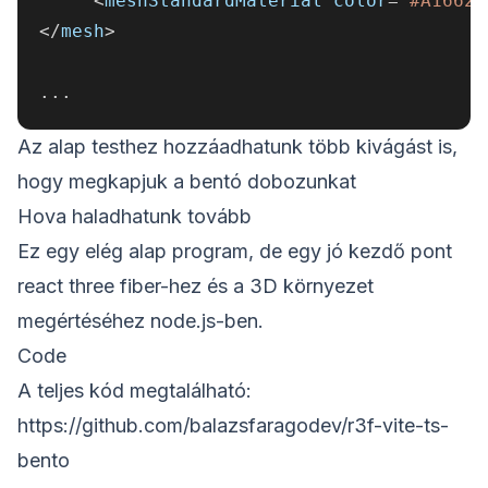
<
meshStandardMaterial color
=
"#A1662F
<
/
mesh
>
...
Az alap testhez hozzáadhatunk több kivágást is,
hogy megkapjuk a bentó dobozunkat
Hova haladhatunk tovább
Ez egy elég alap program, de egy jó kezdő pont
react three fiber-hez és a 3D környezet
megértéséhez node.js-ben.
Code
A teljes kód megtalálható:
https://github.com/balazsfaragodev/r3f-vite-ts-
bento