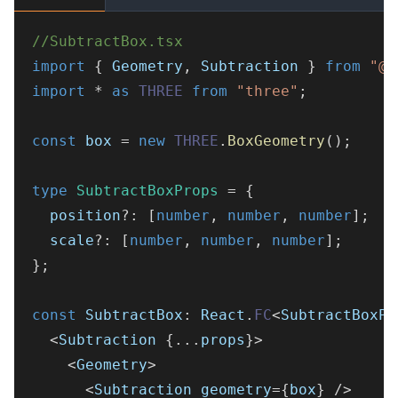
//SubtractBox.tsx
import
{
 Geometry
,
 Subtraction 
}
from
"@r
import
*
as
THREE
from
"three"
;
const
 box 
=
new
THREE
.
BoxGeometry
(
)
;
type
SubtractBoxProps
=
{
  position
?
:
[
number
,
number
,
number
]
;
  scale
?
:
[
number
,
number
,
number
]
;
}
;
const
 SubtractBox
:
 React
.
FC
<
SubtractBoxPr
<
Subtraction 
{
...
props
}
>
<
Geometry
>
<
Subtraction geometry
=
{
box
}
/
>