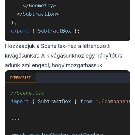
<
/
Geometry
>
<
/
Subtraction
>
)
;
export
{
 SubtractBox 
}
;
Hozzáadjuk a Scene.tsx-hez a létrehozott
kivágásunkat. A kivágásunkhoz egy irányítót is
adunk ami engedi, hogy mozgathassuk.
TYPESCRIPT
//Scene.tsx
import
{
 SubtractBox 
}
from
"./components
...