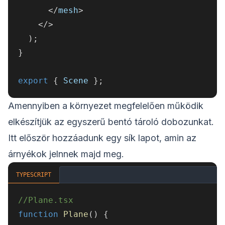
<
/
mesh
>
<
/
>
)
;
}
export
{
 Scene 
}
;
Amennyiben a környezet megfelelően működik
elkészítjük az egyszerű bentó tároló dobozunkat.
Itt először hozzáadunk egy sík lapot, amin az
árnyékok jelnnek majd meg.
TYPESCRIPT
//Plane.tsx
function
Plane
(
)
{