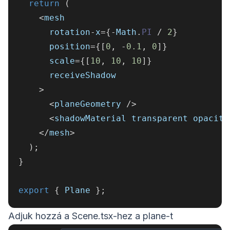
return
(
<
mesh
      rotation
-
x
=
{
-
Math
.
PI
/
2
}
      position
=
{
[
0
,
-
0.1
,
0
]
}
      scale
=
{
[
10
,
10
,
10
]
}
      receiveShadow
>
<
planeGeometry 
/
>
<
shadowMaterial transparent opacity
<
/
mesh
>
)
;
}
export
{
 Plane 
}
;
Adjuk hozzá a Scene.tsx-hez a plane-t