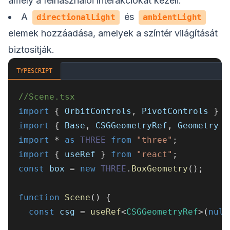
amely a felhasználói interakciókat kezeli.
A
és
directionalLight
ambientLight
elemek hozzáadása, amelyek a színtér világítását
biztosítják.
TYPESCRIPT
//Scene.tsx
import
{
 OrbitControls
,
 PivotControls 
}
f
import
{
 Base
,
 CSGGeometryRef
,
 Geometry 
}
import
*
as
THREE
from
"three"
;
import
{
 useRef 
}
from
"react"
;
const
 box 
=
new
THREE
.
BoxGeometry
(
)
;
function
Scene
(
)
{
const
 csg 
=
useRef
<
CSGGeometryRef
>
(
null